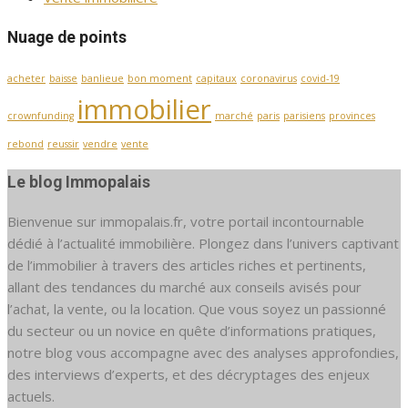
Nuage de points
acheter
baisse
banlieue
bon moment
capitaux
coronavirus
covid-19
immobilier
crownfunding
marché
paris
parisiens
provinces
rebond
reussir
vendre
vente
Le blog Immopalais
Bienvenue sur immopalais.fr, votre portail incontournable
dédié à l’actualité immobilière. Plongez dans l’univers captivant
de l’immobilier à travers des articles riches et pertinents,
allant des tendances du marché aux conseils avisés pour
l’achat, la vente, ou la location. Que vous soyez un passionné
du secteur ou un novice en quête d’informations pratiques,
notre blog vous accompagne avec des analyses approfondies,
des interviews d’experts, et des décryptages des enjeux
actuels.