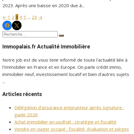
2023. Après une baisse en 2020 due à...
←
1
2
3
4
5
…
23
→
Pagination
Facebook
Twitter
Immopalais
Immopalais
des
Recherche
Rechercher
publications
pour :
Immopalais.fr Actualité Immobilière
Notre job est de vous tenir informé de toute l'actualité liée à
l'Immobilier en France et en Europe. On parle crédit immo,
immobilier neuf, investissement locatif et bien d'autres sujets
...
Articles récents
Délégation d’assurance emprunteur après signature :
guide 2026
Achat immobilier en usufruit : stratégie et fiscalité
Vendre en viager occupé : fiscalité, évaluation et pièges