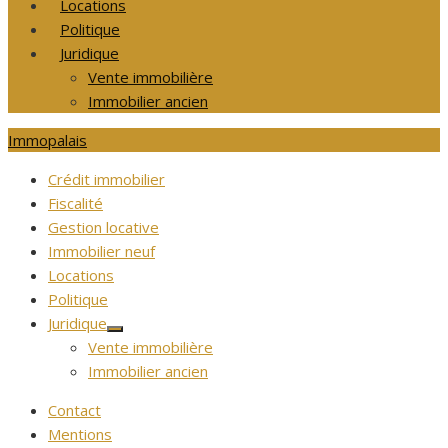
Locations
Politique
Juridique
Vente immobilière
Immobilier ancien
Immopalais
Crédit immobilier
Fiscalité
Gestion locative
Immobilier neuf
Locations
Politique
Juridique
Afficher
Vente immobilière
le
sous-
Immobilier ancien
menu
Contact
Mentions