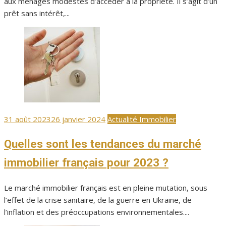
aux ménages modestes d’accéder à la propriété. Il s’agit d’un
prêt sans intérêt,...
Publié
31 août 2023
26 janvier 2024
Actualité Immobilier
le
Quelles sont les tendances du marché
immobilier français pour 2023 ?
Le marché immobilier français est en pleine mutation, sous
l’effet de la crise sanitaire, de la guerre en Ukraine, de
l’inflation et des préoccupations environnementales....