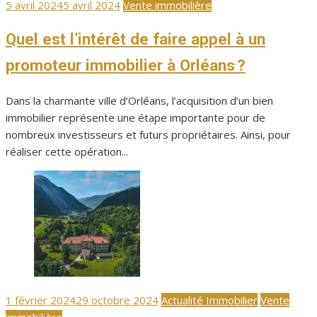
Publié
5 avril 2024
5 avril 2024
Vente immobilière
le
Quel est l’intérêt de faire appel à un
promoteur immobilier à Orléans ?
Dans la charmante ville d’Orléans, l’acquisition d’un bien
immobilier représente une étape importante pour de
nombreux investisseurs et futurs propriétaires. Ainsi, pour
réaliser cette opération...
Publié
1 février 2024
29 octobre 2024
Actualité Immobilier
Vente
le
immobilière