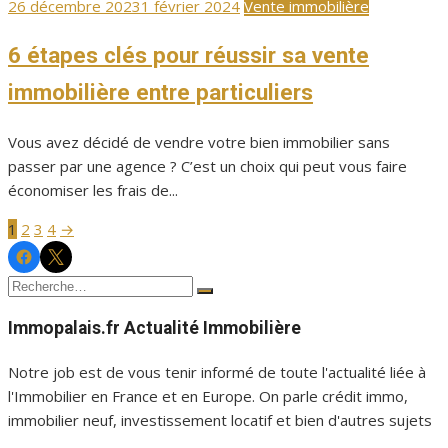
Publié
26 décembre 2023
1 février 2024
Vente immobilière
le
6 étapes clés pour réussir sa vente
immobilière entre particuliers
Vous avez décidé de vendre votre bien immobilier sans
passer par une agence ? C’est un choix qui peut vous faire
économiser les frais de...
1
2
3
4
→
Pagination
Facebook
Twitter
Immopalais
Immopalais
des
Recherche
Rechercher
publications
pour :
Immopalais.fr Actualité Immobilière
Notre job est de vous tenir informé de toute l'actualité liée à
l'Immobilier en France et en Europe. On parle crédit immo,
immobilier neuf, investissement locatif et bien d'autres sujets
...