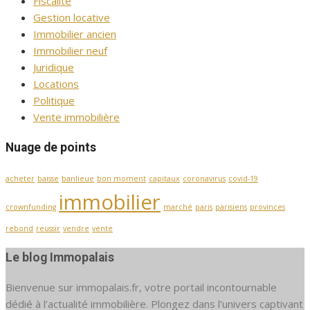
Fiscalité
Gestion locative
Immobilier ancien
Immobilier neuf
Juridique
Locations
Politique
Vente immobilière
Nuage de points
acheter
baisse
banlieue
bon moment
capitaux
coronavirus
covid-19
immobilier
crownfunding
marché
paris
parisiens
provinces
rebond
reussir
vendre
vente
Le blog Immopalais
Bienvenue sur immopalais.fr, votre portail incontournable
dédié à l’actualité immobilière. Plongez dans l’univers captivant