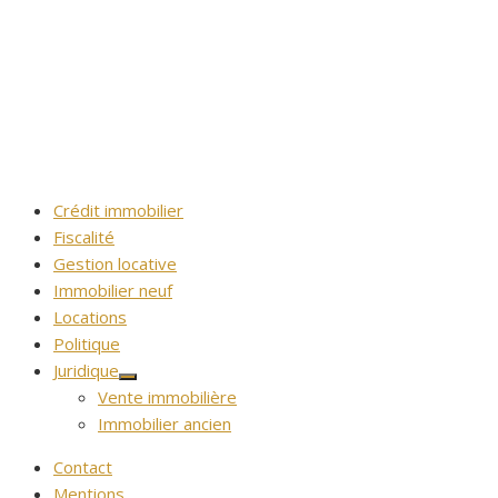
Crédit immobilier
Fiscalité
Gestion locative
Immobilier neuf
Locations
Politique
Juridique
Afficher
Vente immobilière
le
sous-
Immobilier ancien
menu
Contact
Mentions