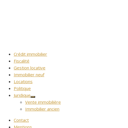
Crédit immobilier
Fiscalité
Gestion locative
Immobilier neuf
Locations
Politique
Juridique
Afficher
Vente immobilière
le
sous-
Immobilier ancien
menu
Contact
Mentions