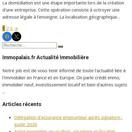
La domiciliation est une étape importante lors de la création
d’une entreprise. Cette opération consiste à octroyer une
adresse légale à l’enseigne. La localisation géographique...
1
2
3
→
Pagination
Facebook
Twitter
Immopalais
Immopalais
des
Recherche
Rechercher
publications
pour :
Immopalais.fr Actualité Immobilière
Notre job est de vous tenir informé de toute l'actualité liée à
l'Immobilier en France et en Europe. On parle crédit immo,
immobilier neuf, investissement locatif et bien d'autres sujets
...
Articles récents
Délégation d’assurance emprunteur après signature :
guide 2026
Achat immobilier en usufruit : stratégie et fiscalité