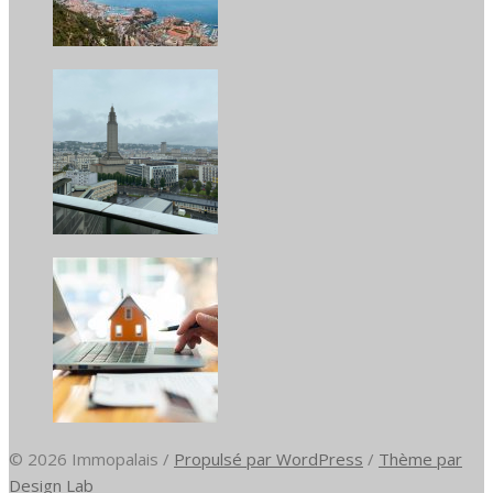
© 2026 Immopalais
/
Propulsé par WordPress
/
Thème par
Design Lab