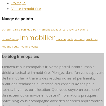
Politique
Vente immobilière
Nuage de points
acheter
baisse
banlieue
bon moment
capitaux
coronavirus
covid-19
immobilier
crownfunding
marché
paris
parisiens
provinces
rebond
reussir
vendre
vente
Le blog Immopalais
Bienvenue sur immopalais.fr, votre portail incontournable
dédié à l’actualité immobilière. Plongez dans l’univers captivant
de l’immobilier à travers des articles riches et pertinents,
allant des tendances du marché aux conseils avisés pour
l’achat, la vente, ou la location. Que vous soyez un passionné
du secteur ou un novice en quête d’informations pratiques,
notre blog vous accompagne avec des analyses approfondies,