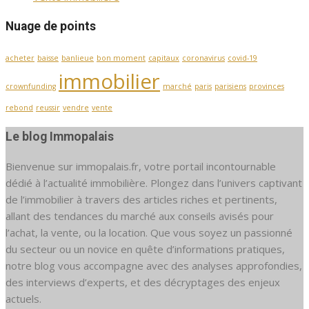
Nuage de points
acheter
baisse
banlieue
bon moment
capitaux
coronavirus
covid-19
immobilier
crownfunding
marché
paris
parisiens
provinces
rebond
reussir
vendre
vente
Le blog Immopalais
Bienvenue sur immopalais.fr, votre portail incontournable
dédié à l’actualité immobilière. Plongez dans l’univers captivant
de l’immobilier à travers des articles riches et pertinents,
allant des tendances du marché aux conseils avisés pour
l’achat, la vente, ou la location. Que vous soyez un passionné
du secteur ou un novice en quête d’informations pratiques,
notre blog vous accompagne avec des analyses approfondies,
des interviews d’experts, et des décryptages des enjeux
actuels.