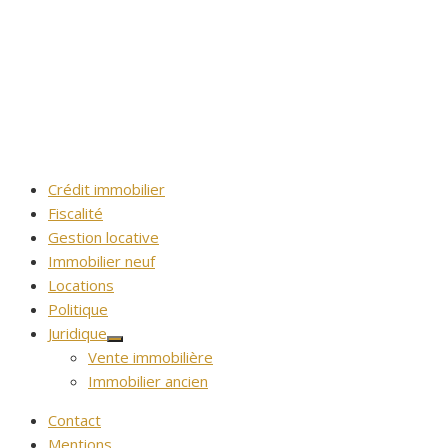
Crédit immobilier
Fiscalité
Gestion locative
Immobilier neuf
Locations
Politique
Juridique
Afficher
Vente immobilière
le
sous-
Immobilier ancien
menu
Contact
Mentions