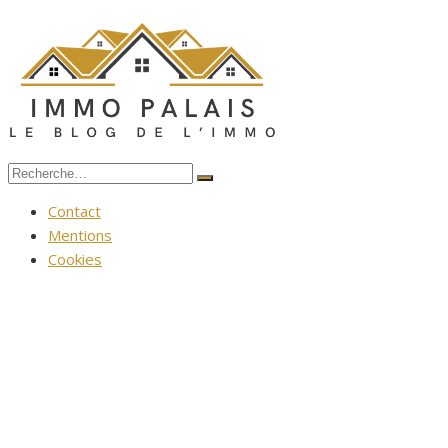
Aller
au
contenu
Recherche
Rechercher
pour :
Contact
Mentions
Cookies