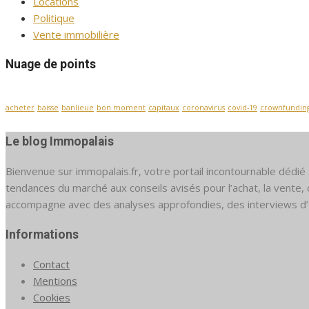
Locations
Politique
Vente immobilière
Nuage de points
acheter
baisse
banlieue
bon moment
capitaux
coronavirus
covid-19
crownfundin
Le blog Immopalais
Bienvenue sur immopalais.fr, votre portail incontournable dédié à 
tendances du marché aux conseils avisés pour l’achat, la vente,
accompagne avec des analyses approfondies, des interviews d’
Informations
Contact
Mentions
Cookies