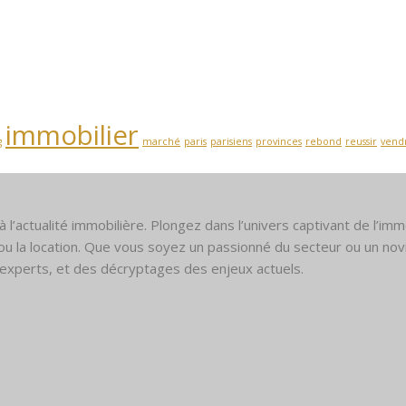
immobilier
g
marché
paris
parisiens
provinces
rebond
reussir
vend
l’actualité immobilière. Plongez dans l’univers captivant de l’immo
 ou la location. Que vous soyez un passionné du secteur ou un nov
experts, et des décryptages des enjeux actuels.