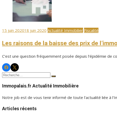
Publié
15 juin 2020
18 juin 2020
Actualité Immobilier
Fiscalité
le
Les raisons de la baisse des prix de l’immo
C’est une question fréquemment posée depuis l’épidémie de coro
Facebook
Twitter
Immopalais
Immopalais
Recherche
Rechercher
pour :
Immopalais.fr Actualité Immobilière
Notre job est de vous tenir informé de toute l'actualité liée à l'
Articles récents