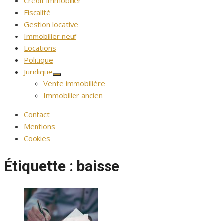
Crédit immobilier
Fiscalité
Gestion locative
Immobilier neuf
Locations
Politique
Juridique
Afficher
Vente immobilière
le
sous-
Immobilier ancien
menu
Contact
Mentions
Cookies
Étiquette :
baisse