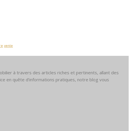
re
vente
bilier à travers des articles riches et pertinents, allant des
ice en quête d’informations pratiques, notre blog vous