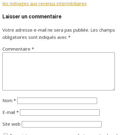
les ménages aux revenus intermédiaires
l’article
Laisser un commentaire
Votre adresse e-mail ne sera pas publiée.
Les champs
obligatoires sont indiqués avec
*
Commentaire
*
Nom
*
E-mail
*
Site web