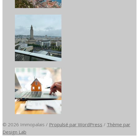
© 2026 Immopalais
/
Propulsé par WordPress
/
Thème par
Design Lab