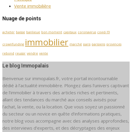
Vente immobilière
Nuage de points
acheter
baisse
banlieue
bon moment
capitaux
coronavirus
covid-19
immobilier
crownfunding
marché
paris
parisiens
provinces
rebond
reussir
vendre
vente
Le blog Immopalais
Bienvenue sur immopalais.fr, votre portail incontournable
dédié à l’actualité immobilière. Plongez dans l’univers captivant
de l’immobilier à travers des articles riches et pertinents,
allant des tendances du marché aux conseils avisés pour
l’achat, la vente, ou la location. Que vous soyez un passionné
du secteur ou un novice en quête d’informations pratiques,
notre blog vous accompagne avec des analyses approfondies,
des interviews d’experts, et des décryptages des enjeux