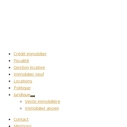
Crédit immobilier
Fiscalité
Gestion locative
Immobilier neuf
Locations
Politique
Juridique
Afficher
Vente immobilière
le
sous-
Immobilier ancien
menu
Contact
Mentions