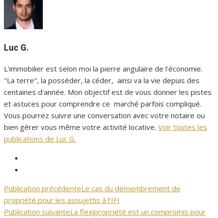
Luc G.
L'immobilier est selon moi la pierre angulaire de l'économie.
"La terre", la posséder, la céder, ainsi va la vie depuis des
centaines d'année. Mon objectif est de vous donner les pistes
et astuces pour comprendre ce marché parfois compliqué.
Vous pourrez suivre une conversation avec votre notaire ou
bien gérer vous même votre activité locative.
Voir toutes les
publications de Luc G.
Facebook
Immopalais
Twitter
Immopalais
Publication précédente
Le cas du démembrement de
Navigation
propriété pour les assujettis à l’IFI
de
Publication suivante
La flexipropriété est un compromis pour