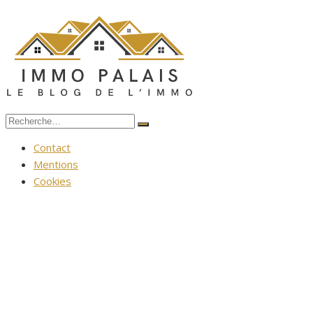
Aller
au
contenu
Recherche
Rechercher
pour :
Contact
Mentions
Cookies