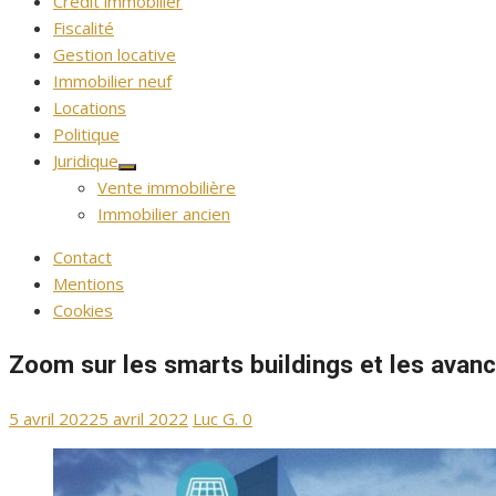
Crédit immobilier
Fiscalité
Gestion locative
Immobilier neuf
Locations
Politique
Juridique
Afficher
Vente immobilière
le
sous-
Immobilier ancien
menu
Contact
Mentions
Cookies
Zoom sur les smarts buildings et les ava
Publié
Auteur/autrice
5 avril 2022
5 avril 2022
Luc G.
0
le