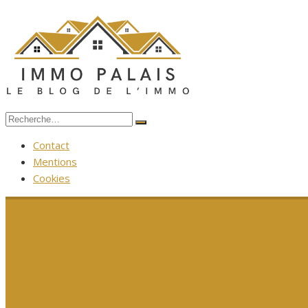
Aller
au
contenu
Recherche
Rechercher
pour :
Contact
Mentions
Cookies