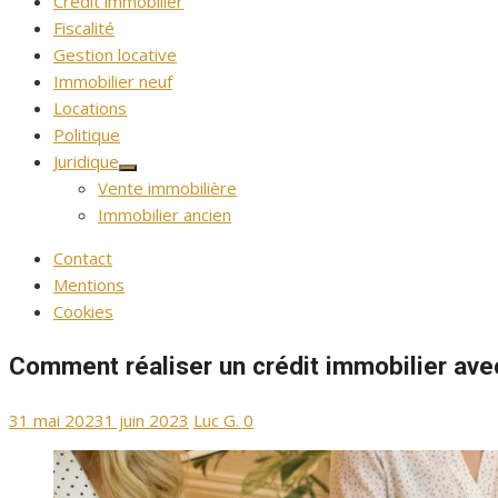
Crédit immobilier
Fiscalité
Gestion locative
Immobilier neuf
Locations
Politique
Juridique
Afficher
Vente immobilière
le
sous-
Immobilier ancien
menu
Contact
Mentions
Cookies
Comment réaliser un crédit immobilier ave
Publié
Auteur/autrice
31 mai 2023
1 juin 2023
Luc G.
0
le