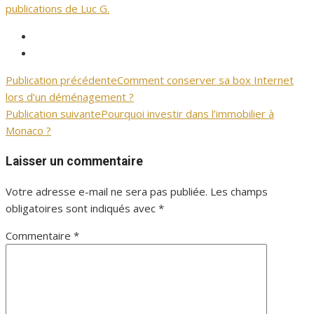
publications de Luc G.
Facebook
Immopalais
Twitter
Immopalais
Publication précédente
Comment conserver sa box Internet
Navigation
lors d’un déménagement ?
de
Publication suivante
Pourquoi investir dans l’immobilier à
Monaco ?
l’article
Laisser un commentaire
Votre adresse e-mail ne sera pas publiée.
Les champs
obligatoires sont indiqués avec
*
Commentaire
*