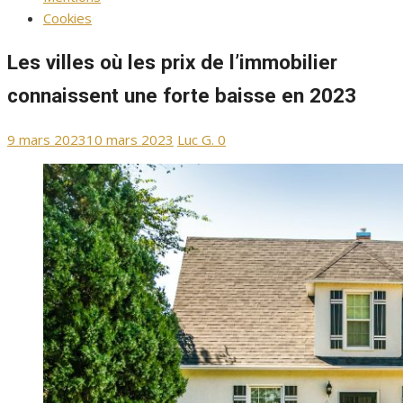
Cookies
Les villes où les prix de l’immobilier
connaissent une forte baisse en 2023
Publié
Auteur/autrice
9 mars 2023
10 mars 2023
Luc G.
0
le