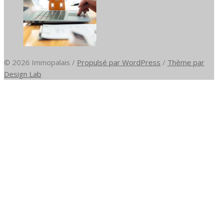
© 2026 Immopalais
/
Propulsé par WordPress
/
Thème par
Design Lab