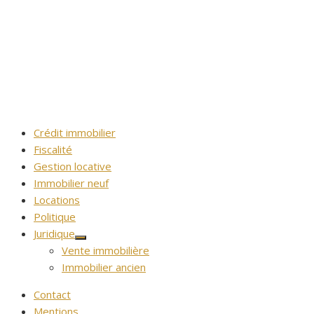
Crédit immobilier
Fiscalité
Gestion locative
Immobilier neuf
Locations
Politique
Juridique
Afficher
Vente immobilière
le
sous-
Immobilier ancien
menu
Contact
Mentions