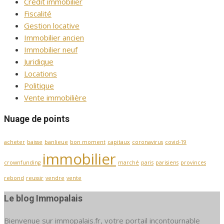
Crédit immobilier
Fiscalité
Gestion locative
Immobilier ancien
Immobilier neuf
Juridique
Locations
Politique
Vente immobilière
Nuage de points
acheter
baisse
banlieue
bon moment
capitaux
coronavirus
covid-19
immobilier
crownfunding
marché
paris
parisiens
provinces
rebond
reussir
vendre
vente
Le blog Immopalais
Bienvenue sur immopalais.fr, votre portail incontournable