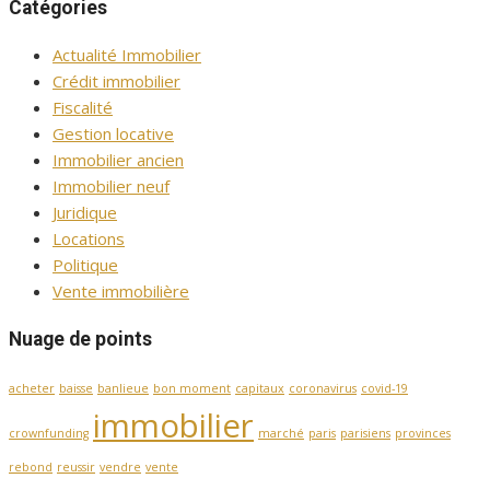
Catégories
Actualité Immobilier
Crédit immobilier
Fiscalité
Gestion locative
Immobilier ancien
Immobilier neuf
Juridique
Locations
Politique
Vente immobilière
Nuage de points
acheter
baisse
banlieue
bon moment
capitaux
coronavirus
covid-19
immobilier
crownfunding
marché
paris
parisiens
provinces
rebond
reussir
vendre
vente