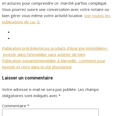
et astuces pour comprendre ce marché parfois compliqué.
Vous pourrez suivre une conversation avec votre notaire ou
bien gérer vous même votre activité locative.
Voir toutes les
publications de Luc G.
Facebook
Immopalais
Twitter
Immopalais
Publication précédente
Les produits d’épargne immobilière :
Navigation
investir dans l’immobilier sans acheter de bien
de
Publication suivante
Immobilier à Marseille : comment pour
investir et vivre dans la cité phocéenne
l’article
Laisser un commentaire
Votre adresse e-mail ne sera pas publiée.
Les champs
obligatoires sont indiqués avec
*
Commentaire
*