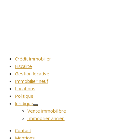
Crédit immobilier
Fiscalité
Gestion locative
Immobilier neuf
Locations
Politique
Juridique
Afficher
Vente immobilière
le
sous-
Immobilier ancien
menu
Contact
Mentions