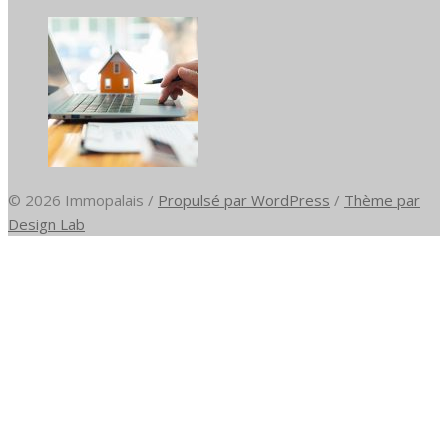
© 2026 Immopalais
/
Propulsé par WordPress
/
Thème par
Design Lab