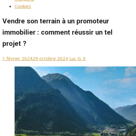
Cookies
Vendre son terrain à un promoteur
immobilier : comment réussir un tel
projet ?
Publié
Auteur/autrice
1 février 2024
29 octobre 2024
Luc G.
0
le