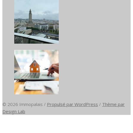
© 2026 Immopalais
/
Propulsé par WordPress
/
Thème par
Design Lab