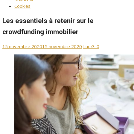
Cookies
Les essentiels à retenir sur le
crowdfunding immobilier
Publié
Auteur/autrice
15 novembre 2020
15 novembre 2020
Luc G.
0
le