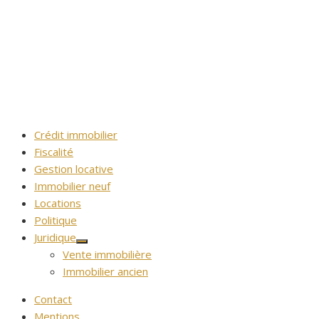
Crédit immobilier
Fiscalité
Gestion locative
Immobilier neuf
Locations
Politique
Juridique
Afficher
Vente immobilière
le
sous-
Immobilier ancien
menu
Contact
Mentions