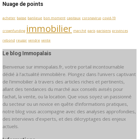
Nuage de points
acheter
baisse
banlieue
bon moment
capitaux
coronavirus
covid-19
immobilier
crownfunding
marché
paris
parisiens
provinces
rebond
reussir
vendre
vente
Le blog Immopalais
Bienvenue sur immopalais.fr, votre portail incontournable
dédié à l’actualité immobilière. Plongez dans l’univers captivant
de l’immobilier à travers des articles riches et pertinents,
allant des tendances du marché aux conseils avisés pour
l’achat, la vente, ou la location. Que vous soyez un passionné
du secteur ou un novice en quête d’informations pratiques,
notre blog vous accompagne avec des analyses approfondies,
des interviews d’experts, et des décryptages des enjeux
actuels.