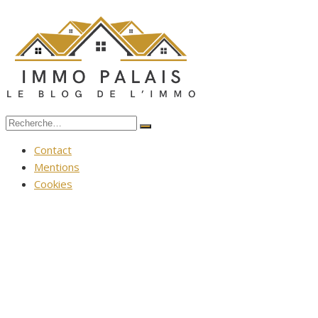
Aller
au
contenu
Recherche
Rechercher
pour :
Contact
Mentions
Cookies