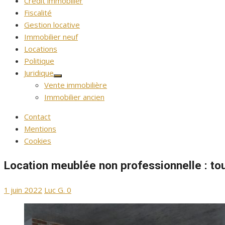
Crédit immobilier
Fiscalité
Gestion locative
Immobilier neuf
Locations
Politique
Juridique
Afficher
Vente immobilière
le
sous-
Immobilier ancien
menu
Contact
Mentions
Cookies
Location meublée non professionnelle : to
Publié
Auteur/autrice
1 juin 2022
Luc G.
0
le