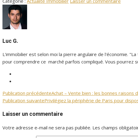
Catégorie :
Actualité Immobilier
Laisser un commentaire
Luc G.
L'immobilier est selon moi la pierre angulaire de l'économie. "La
pour comprendre ce marché parfois compliqué. Vous pourrez sui
Facebook
Immopalais
Twitter
Immopalais
Publication précédente
Achat – Vente bien : les bonnes raisons 
Navigation
Publication suivante
Privilégiez la périphérie de Paris pour disp
de
Laisser un commentaire
l’article
Votre adresse e-mail ne sera pas publiée.
Les champs obligatoi