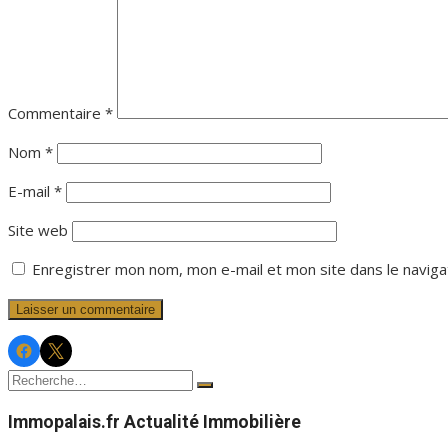
Commentaire
*
Nom
*
E-mail
*
Site web
Enregistrer mon nom, mon e-mail et mon site dans le navig
Facebook
Twitter
Immopalais
Immopalais
Recherche
Rechercher
pour :
Immopalais.fr Actualité Immobilière