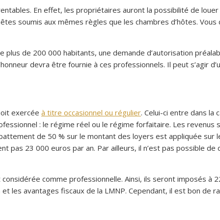
entables. En effet, les propriétaires auront la possibilité de loue
 êtes soumis aux mêmes règles que les chambres d’hôtes. Vous de
de plus de 200 000 habitants, une demande d’autorisation préalab
 l’honneur devra être fournie à ces professionnels. Il peut s’agir 
 soit exercée
à titre occasionnel ou régulier
. Celui-ci entre dans l
essionnel : le régime réel ou le régime forfaitaire. Les revenus 
n abattement de 50 % sur le montant des loyers est appliquée sur
t pas 23 000 euros par an. Par ailleurs, il n’est pas possible de 
st considérée comme professionnelle. Ainsi, ils seront imposés à 2
et les avantages fiscaux de la LMNP. Cependant, il est bon de ra