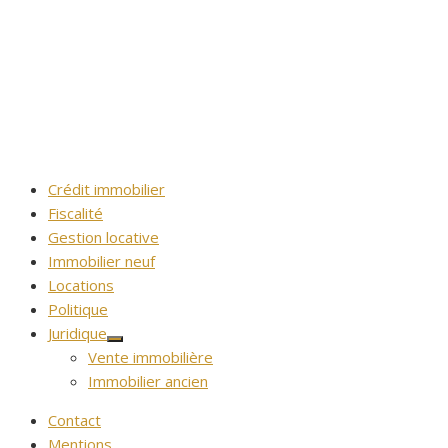
Crédit immobilier
Fiscalité
Gestion locative
Immobilier neuf
Locations
Politique
Juridique
Afficher
Vente immobilière
le
sous-
Immobilier ancien
menu
Contact
Mentions