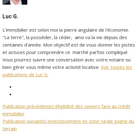
Luc G.
L'immobilier est selon moi la pierre angulaire de l'économie.
"La terre", la posséder, la céder, ainsi va la vie depuis des
centaines d'année. Mon objectif est de vous donner les pistes
et astuces pour comprendre ce marché parfois compliqué.
Vous pourrez suivre une conversation avec votre notaire ou
bien gérer vous même votre activité locative.
Voir toutes les
publications de Luc G.
Facebook
Immopalais
Twitter
Immopalais
Publication précédente
L’éligibilité des seniors face au crédit
Navigation
immobilier
de
Publication suivante
L’investissement en zone rurale gagne du
terrain
l’article