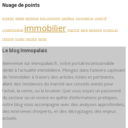
Nuage de points
acheter
baisse
banlieue
bon moment
capitaux
coronavirus
covid-19
immobilier
crownfunding
marché
paris
parisiens
provinces
rebond
reussir
vendre
vente
Le blog Immopalais
Bienvenue sur immopalais.fr, votre portail incontournable
dédié à l’actualité immobilière. Plongez dans l’univers captivant
de l’immobilier à travers des articles riches et pertinents,
allant des tendances du marché aux conseils avisés pour
l’achat, la vente, ou la location. Que vous soyez un passionné
du secteur ou un novice en quête d’informations pratiques,
notre blog vous accompagne avec des analyses approfondies,
des interviews d’experts, et des décryptages des enjeux
actuels.