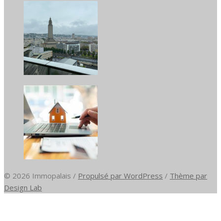
© 2026 Immopalais
/
Propulsé par WordPress
/
Thème par
Design Lab