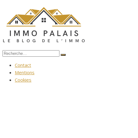
Aller
au
contenu
Recherche
Rechercher
pour :
Contact
Mentions
Cookies