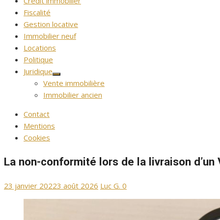
Crédit immobilier
Fiscalité
Gestion locative
Immobilier neuf
Locations
Politique
Juridique
Afficher
Vente immobilière
le
sous-
Immobilier ancien
menu
Contact
Mentions
Cookies
La non-conformité lors de la livraison d’un
Publié
Auteur/autrice
23 janvier 2022
3 août 2026
Luc G.
0
le