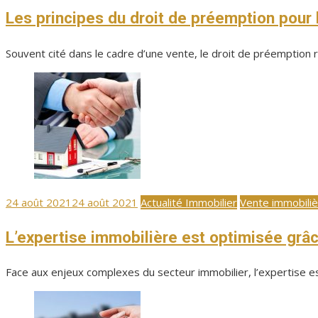
Les principes du droit de préemption pour 
Souvent cité dans le cadre d’une vente, le droit de préemption rép
Publié
24 août 2021
24 août 2021
Actualité Immobilier
Vente immobili
le
L’expertise immobilière est optimisée grâ
Face aux enjeux complexes du secteur immobilier, l’expertise est 