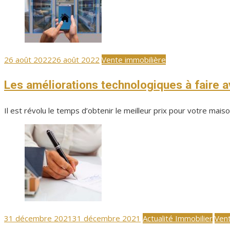
Publié
26 août 2022
26 août 2022
Vente immobilière
le
Les améliorations technologiques à faire 
Il est révolu le temps d’obtenir le meilleur prix pour votre ma
Publié
31 décembre 2021
31 décembre 2021
Actualité Immobilier
Vent
le