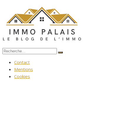
Aller
au
contenu
Recherche
Rechercher
pour :
Contact
Mentions
Cookies