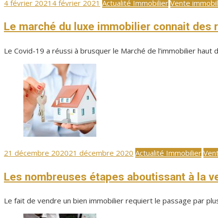
Publié
4 février 2021
4 février 2021
Actualité Immobilier
Vente immobil
le
Le marché du luxe immobilier connait des
Le Covid-19 a réussi à brusquer le Marché de l’immobilier haut de
Publié
21 décembre 2020
21 décembre 2020
Actualité Immobilier
Vent
le
Les nombreuses étapes aboutissant à la v
Le fait de vendre un bien immobilier requiert le passage par plus