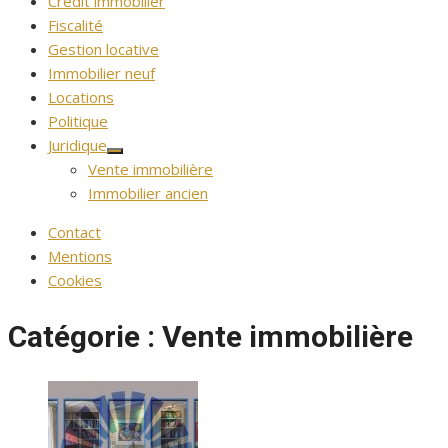
Crédit immobilier
Fiscalité
Gestion locative
Immobilier neuf
Locations
Politique
Juridique
Afficher
Vente immobilière
le
sous-
Immobilier ancien
menu
Contact
Mentions
Cookies
Catégorie :
Vente immobilière