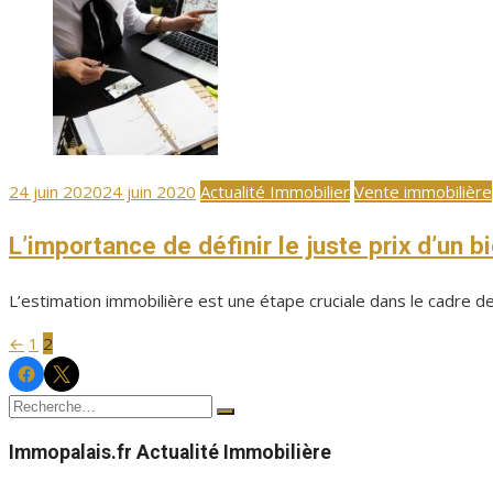
Publié
24 juin 2020
24 juin 2020
Actualité Immobilier
Vente immobilière
le
L’importance de définir le juste prix d’un 
L’estimation immobilière est une étape cruciale dans le cadre de 
←
1
2
Pagination
Facebook
Twitter
Immopalais
Immopalais
des
Recherche
Rechercher
publications
pour :
Immopalais.fr Actualité Immobilière